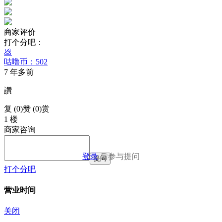
商家评价
打个分吧：
💩
咕噜币：502
7 年多前
讚
复 (
0
)
赞 (0)
赏
1 楼
商家咨询
登录
后参与提问
提问
打个分吧
营业时间
关闭