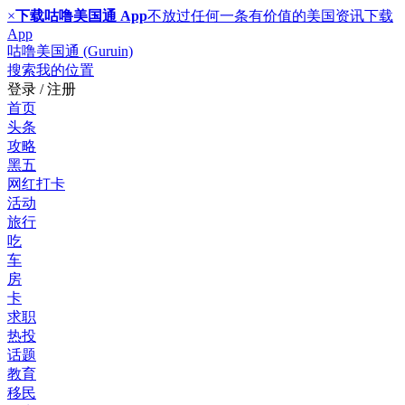
×
下载咕噜美国通 App
不放过任何一条有价值的美国资讯
下载
App
咕噜美国通 (Guruin)
搜索
我的位置
登录 / 注册
首页
头条
攻略
黑五
网红打卡
活动
旅行
吃
车
房
卡
求职
热投
话题
教育
移民