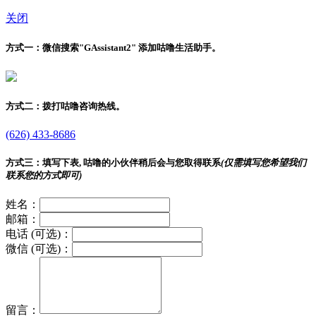
关闭
方式一：
微信搜索"
GAssistant2
" 添加咕噜生活助手。
方式二：
拨打咕噜咨询热线。
(626) 433-8686
方式三：
填写下表, 咕噜的小伙伴稍后会与您取得联系
(仅需填写您希望我们
联系您的方式即可)
姓名：
邮箱：
电话 (可选)：
微信 (可选)：
留言：