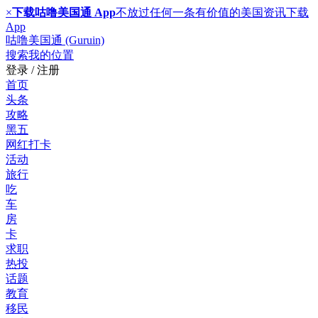
×
下载咕噜美国通 App
不放过任何一条有价值的美国资讯
下载
App
咕噜美国通 (Guruin)
搜索
我的位置
登录 / 注册
首页
头条
攻略
黑五
网红打卡
活动
旅行
吃
车
房
卡
求职
热投
话题
教育
移民