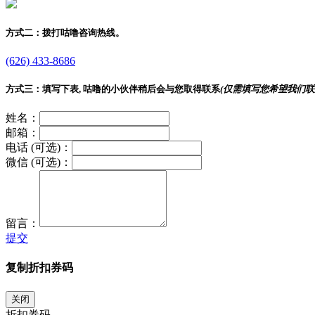
方式二：
拨打咕噜咨询热线。
(626) 433-8686
方式三：
填写下表, 咕噜的小伙伴稍后会与您取得联系
(仅需填写您希望我们联
姓名：
邮箱：
电话 (可选)：
微信 (可选)：
留言：
提交
复制折扣券码
关闭
折扣券码