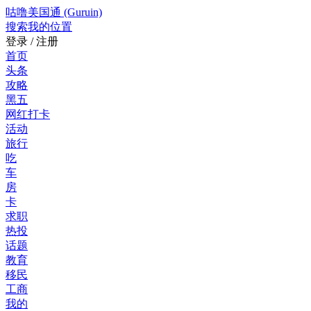
咕噜美国通 (Guruin)
搜索
我的位置
登录 / 注册
首页
头条
攻略
黑五
网红打卡
活动
旅行
吃
车
房
卡
求职
热投
话题
教育
移民
工商
我的