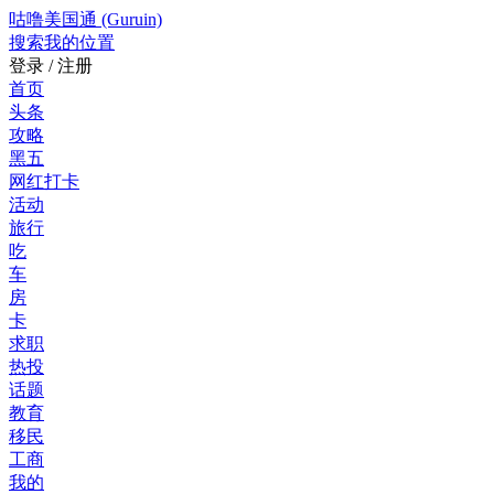
咕噜美国通 (Guruin)
搜索
我的位置
登录 / 注册
首页
头条
攻略
黑五
网红打卡
活动
旅行
吃
车
房
卡
求职
热投
话题
教育
移民
工商
我的