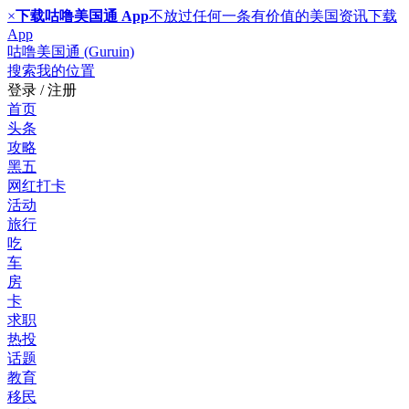
×
下载咕噜美国通 App
不放过任何一条有价值的美国资讯
下载
App
咕噜美国通 (Guruin)
搜索
我的位置
登录 / 注册
首页
头条
攻略
黑五
网红打卡
活动
旅行
吃
车
房
卡
求职
热投
话题
教育
移民