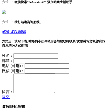
方式一：
微信搜索"
GAssistant2
" 添加咕噜生活助手。
方式二：
拨打咕噜咨询热线。
(626) 433-8686
方式三：
填写下表, 咕噜的小伙伴稍后会与您取得联系
(仅需填写您希望我们
联系您的方式即可)
姓名：
邮箱：
电话 (可选)：
微信 (可选)：
留言：
提交
复制折扣券码