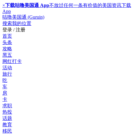
×
下载咕噜美国通 App
不放过任何一条有价值的美国资讯
下载
App
咕噜美国通 (Guruin)
搜索
我的位置
登录 / 注册
首页
头条
攻略
黑五
网红打卡
活动
旅行
吃
车
房
卡
求职
热投
话题
教育
移民