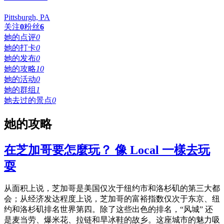
Pittsburgh, PA
关注
0
粉丝
6
她的点评
0
她的打卡
0
她的发布
0
她的攻略
10
她的活动
0
她的群组
1
她去过的景点
0
她的攻略
在芝加哥要怎麼玩？ 像 Local 一樣去玩
耍
从面积上说，芝加哥是美国仅次于纽约市和洛杉矶的第三大都
会；从经济发达程度上说，芝加哥的富裕指数仅次于东京、纽
约和洛杉矶排名世界第四。除了这些出色的排名，“风城” 还
是麦当劳、爆米花、拉链和旱冰鞋的故乡。这座城市的魅力吸