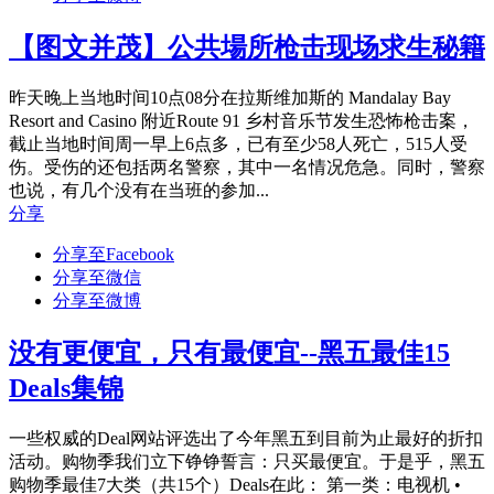
【图文并茂】公共場所枪击现场求生秘籍
昨天晚上当地时间10点08分在拉斯维加斯的 Mandalay Bay
Resort and Casino 附近Route 91 乡村音乐节发生恐怖枪击案，
截止当地时间周一早上6点多，已有至少58人死亡，515人受
伤。受伤的还包括两名警察，其中一名情况危急。同时，警察
也说，有几个没有在当班的参加...
分享
分享至Facebook
分享至微信
分享至微博
没有更便宜，只有最便宜--黑五最佳15
Deals集锦
一些权威的Deal网站评选出了今年黑五到目前为止最好的折扣
活动。购物季我们立下铮铮誓言：只买最便宜。于是乎，黑五
购物季最佳7大类（共15个）Deals在此： 第一类：电视机 •