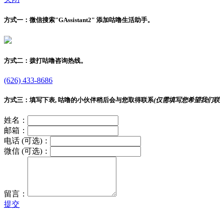
方式一：
微信搜索"
GAssistant2
" 添加咕噜生活助手。
方式二：
拨打咕噜咨询热线。
(626) 433-8686
方式三：
填写下表, 咕噜的小伙伴稍后会与您取得联系
(仅需填写您希望我们联
姓名：
邮箱：
电话 (可选)：
微信 (可选)：
留言：
提交