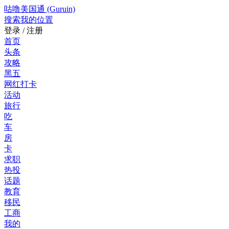
咕噜美国通 (Guruin)
搜索
我的位置
登录 / 注册
首页
头条
攻略
黑五
网红打卡
活动
旅行
吃
车
房
卡
求职
热投
话题
教育
移民
工商
我的