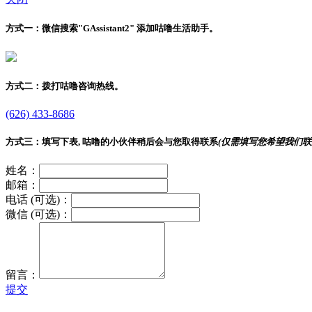
方式一：
微信搜索"
GAssistant2
" 添加咕噜生活助手。
方式二：
拨打咕噜咨询热线。
(626) 433-8686
方式三：
填写下表, 咕噜的小伙伴稍后会与您取得联系
(仅需填写您希望我们联
姓名：
邮箱：
电话 (可选)：
微信 (可选)：
留言：
提交