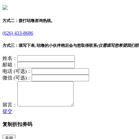
方式二：
拨打咕噜咨询热线。
(626) 433-8686
方式三：
填写下表, 咕噜的小伙伴稍后会与您取得联系
(仅需填写您希望我们联
姓名：
邮箱：
电话 (可选)：
微信 (可选)：
留言：
提交
复制折扣券码
关闭