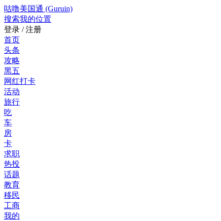
咕噜美国通 (Guruin)
搜索
我的位置
登录 / 注册
首页
头条
攻略
黑五
网红打卡
活动
旅行
吃
车
房
卡
求职
热投
话题
教育
移民
工商
我的