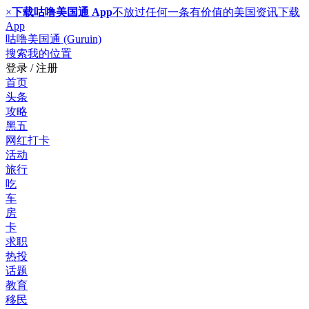
×
下载咕噜美国通 App
不放过任何一条有价值的美国资讯
下载
App
咕噜美国通 (Guruin)
搜索
我的位置
登录 / 注册
首页
头条
攻略
黑五
网红打卡
活动
旅行
吃
车
房
卡
求职
热投
话题
教育
移民