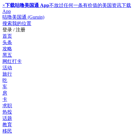
×
下载咕噜美国通 App
不放过任何一条有价值的美国资讯
下载
App
咕噜美国通 (Guruin)
搜索
我的位置
登录 / 注册
首页
头条
攻略
黑五
网红打卡
活动
旅行
吃
车
房
卡
求职
热投
话题
教育
移民