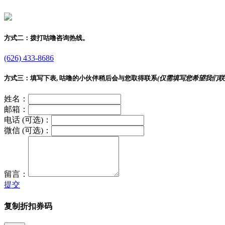
方式二：
拨打咕噜咨询热线。
(626) 433-8686
方式三：
填写下表, 咕噜的小伙伴稍后会与您取得联系
(仅需填写您希望我们联
姓名：
邮箱：
电话 (可选)：
微信 (可选)：
留言：
提交
复制折扣券码