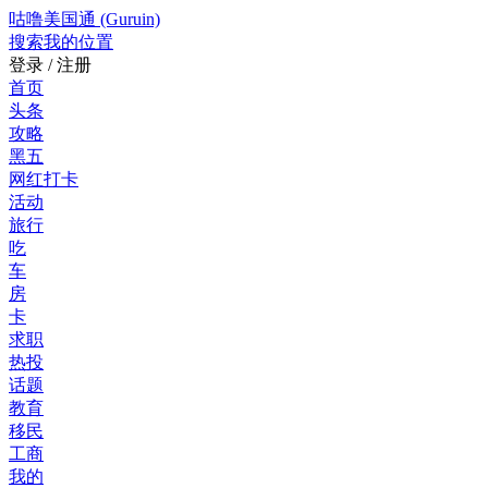
咕噜美国通 (Guruin)
搜索
我的位置
登录 / 注册
首页
头条
攻略
黑五
网红打卡
活动
旅行
吃
车
房
卡
求职
热投
话题
教育
移民
工商
我的