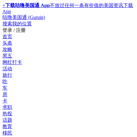
×
下载咕噜美国通 App
不放过任何一条有价值的美国资讯
下载
App
咕噜美国通 (Guruin)
搜索
我的位置
登录 / 注册
首页
头条
攻略
黑五
网红打卡
活动
旅行
吃
车
房
卡
求职
热投
话题
教育
移民