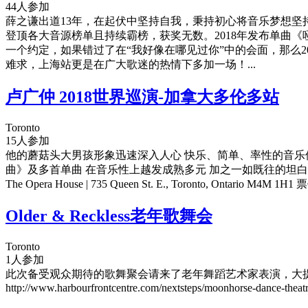
44人参加
薛之谦出道13年，在起伏中坚持自我，秉持初心将音乐梦想坚持到
登顶各大音源榜单且持续霸榜，获奖无数。2018年发布单曲《
一个约定，如果错过了在“我好像在哪见过你”中的会面，那么2
难求，上海站更是在广大歌迷的热情下多加一场！...
卢广仲 2018世界巡演-加拿大多伦多站
Toronto
15人参加
他的蘑菇头大男孩形象迅速深入人心 快乐、简单、率性的音乐
曲》及多首单曲 在音乐性上越发成熟多元 加之一如既往的坦白天真
The Opera House | 735 Queen St. E., Toronto, Ontario M4M
Older & Reckless老年歌舞会
Toronto
1人参加
此次备受观众期待的歌舞聚会请来了老年舞蹈艺术家表演，大提琴家独奏首演和歌
http://www.harbourfrontcentre.com/nextsteps/moonhorse-dance-theatr