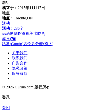
群组
成立于：
2015年11月17日
地点
地点：
Toronto,ON
活动
活动：
236个
品酒
博物馆
影视
美术
吃货
成员
(70)
咕噜(Guruin)多伦多分舵
(群主)
关于我们
联系我们
广告合作
隐私政策
服务条款
© 2026 Guruin.com 版权所有
登录
关闭