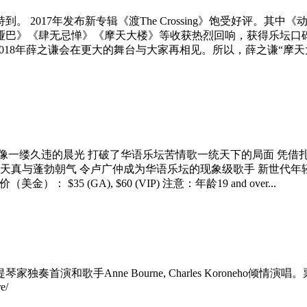
。 2017年发布新专辑《渡The Crossing》饱受好评。
哑巴》《肆无忌惮》《摩天大楼》等收获热烈回响，获得乐坛口碑
018年薛之谦会在更大的舞台与大家再相见。所以，薛之谦“摩天
像一缕久违的晨光 打破了华语乐坛苦情歌一统天下的局面 凭借扎
与蓬勃朝气 令卢广仲成为华语乐坛的现象级歌手 新世代年轻人的正面
 1H1 票价（美金）： $35 (GA), $60 (VIP) 注意：年龄19 and over...
手Anne Bourne, Charles Koroneho倾情演唱。票价
e/