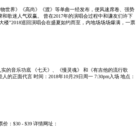
其中《动物世界》《高尚》《渡》等单曲一经发布，便风速席卷、强势
和歌迷人气双赢。 曾在2017年的演唱会过程中和谦友们许下
大楼”2018巡回演唱会在盛夏如约而至，内地场场场爆满，一票
实的音乐功底 《七天》、《慢灵魂》 和《有吉他的流行歌
代言 时间：2018年10月29日周一 7:30pm入场 地点：
：$30 - $39 详情网址：