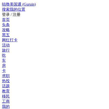
咕噜美国通 (Guruin)
搜索
我的位置
登录 / 注册
首页
头条
攻略
黑五
网红打卡
活动
旅行
吃
车
房
卡
求职
热投
话题
教育
移民
工商
我的