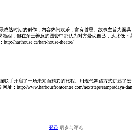
剧写作最成熟时期的创作，内容热闹欢乐，富有哲思。故事主旨为
视婚姻，但在亲王善意的圈套中都认为对方爱恋自己，从此低下
rthouse.ca/hart-house-theatre/
n Dibia强强联手开启了一场未知而精彩的旅程。用现代舞蹈方式
arbourfrontcentre.com/nextsteps/sampradaya-dance-c
登录
后参与评论