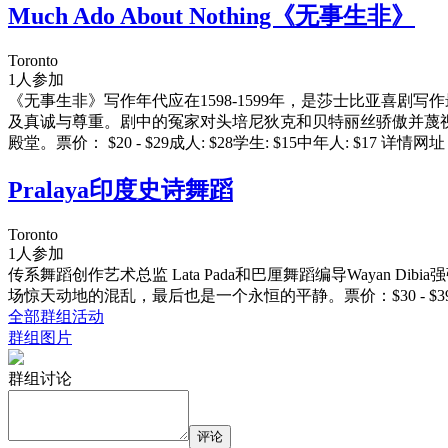
Much Ado About Nothing《无事生非》
Toronto
1人参加
《无事生非》写作年代应在1598-1599年，是莎士比亚喜
及真诚与尊重。剧中的冤家对头培尼狄克和贝特丽丝骄傲并蔑
殿堂。票价： $20 - $29成人: $28学生: $15中年人: $17 详情网址：http://ha
Pralaya印度史诗舞蹈
Toronto
1人参加
传系舞蹈创作艺术总监 Lata Pada和巴厘舞蹈编导Waya
场惊天动地的混乱，最后也是一个永恒的平静。票价：$30 - $39 网址：http://www.h
全部群组活动
群组图片
群组讨论
评论