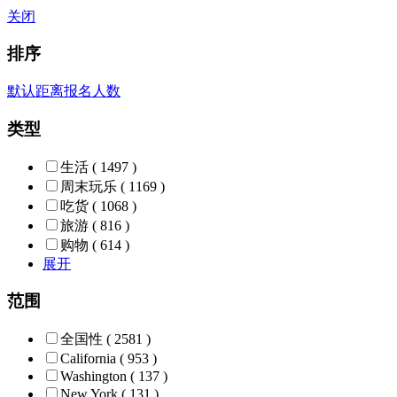
关闭
排序
默认
距离
报名人数
类型
生活
( 1497 )
周末玩乐
( 1169 )
吃货
( 1068 )
旅游
( 816 )
购物
( 614 )
展开
范围
全国性
( 2581 )
California
( 953 )
Washington
( 137 )
New York
( 131 )