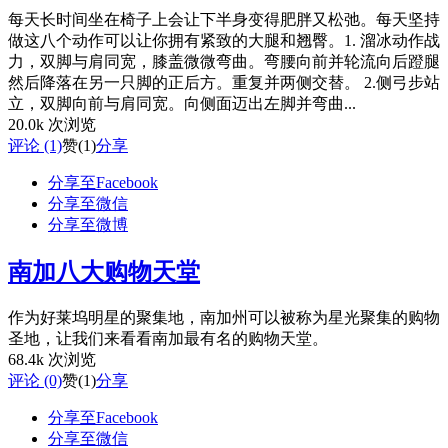
每天长时间坐在椅子上会让下半身变得肥胖又松弛。每天坚持
做这八个动作可以让你拥有紧致的大腿和翘臀。1. 溜冰动作战
力，双脚与肩同宽，膝盖微微弯曲。弯腰向前并轮流向后蹬腿
然后降落在另一只脚的正后方。重复并两侧交替。 2.侧弓步站
立，双脚向前与肩同宽。向侧面迈出左脚并弯曲...
20.0k 次浏览
评论 (1)
赞
(1)
分享
分享至Facebook
分享至微信
分享至微博
南加八大购物天堂
作为好莱坞明星的聚集地，南加州可以被称为星光聚集的购物
圣地，让我们来看看南加最有名的购物天堂。
68.4k 次浏览
评论 (0)
赞
(1)
分享
分享至Facebook
分享至微信