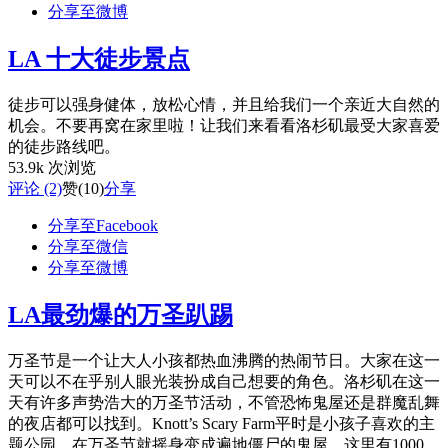
分享至微博
LA 十大徒步景点
徒步可以强身健体，放松心情，并且给我们一个亲近大自然的
机会。不要再窝在家里啦！让我们来看看洛杉矶最受大家喜爱
的徒步路线吧。
53.9k 次浏览
评论 (2)
赞
(10)
分享
分享至Facebook
分享至微信
分享至微博
LA最劲爆的万圣趴踢
万圣节是一个让大人小孩都热血沸腾的热闹节日。大家在这一
天可以不在乎别人眼光装扮成自己想要的角色。洛杉矶在这一
天有许多声势浩大的万圣节活动，不管恐怖鬼屋还是群魔乱舞
的夜店都可以找到。Knott’s Scary Farm平时是小孩子喜欢的主
题公园，在万圣节就摇身变成遍地僵尸的鬼屋。这里有1000