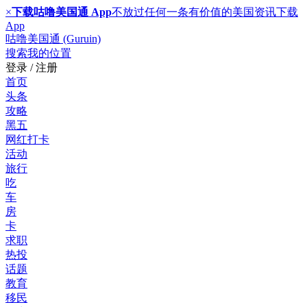
×
下载咕噜美国通 App
不放过任何一条有价值的美国资讯
下载
App
咕噜美国通 (Guruin)
搜索
我的位置
登录 / 注册
首页
头条
攻略
黑五
网红打卡
活动
旅行
吃
车
房
卡
求职
热投
话题
教育
移民