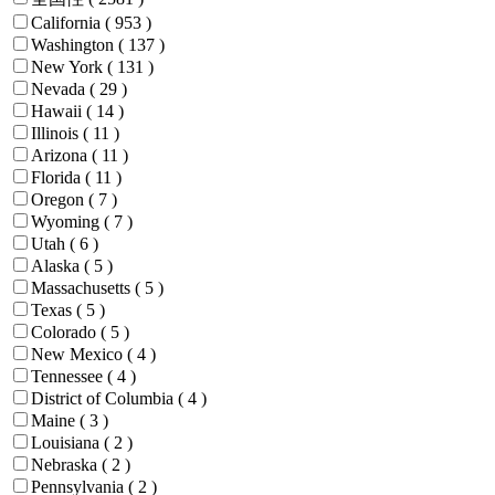
California
( 953 )
Washington
( 137 )
New York
( 131 )
Nevada
( 29 )
Hawaii
( 14 )
Illinois
( 11 )
Arizona
( 11 )
Florida
( 11 )
Oregon
( 7 )
Wyoming
( 7 )
Utah
( 6 )
Alaska
( 5 )
Massachusetts
( 5 )
Texas
( 5 )
Colorado
( 5 )
New Mexico
( 4 )
Tennessee
( 4 )
District of Columbia
( 4 )
Maine
( 3 )
Louisiana
( 2 )
Nebraska
( 2 )
Pennsylvania
( 2 )