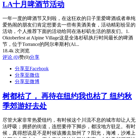
LA十月啤酒节活动
一年一度的啤酒节又到啦，在这狂欢的日子里爱啤酒或者单纯
爱热闹的朋友们肯定想要去一些有美酒美食，活动精彩纷呈的
活动，个人推荐下面的活动给同在洛杉矶生活的朋友们。1.
Oktoberfest at Alpine Village这是全洛杉矶执行时间最长的啤酒
节，位于Torrance的阿尔卑斯村(Al...
18.4k 次浏览
评论 (0)
赞
(0)
分享
分享至Facebook
分享至微信
分享至微博
树都枯了， 再待在纽约我也枯了 纽约秋
季郊游好去处
尽管大家非常热爱纽约，有时候这个川流不息的城市却让人无
法呼吸；拥挤的街道，连想要停下脚步，都没地方驻足。有时
候，真得想说是不是时候该搬去加州了？阳光，海滩，沙滩上