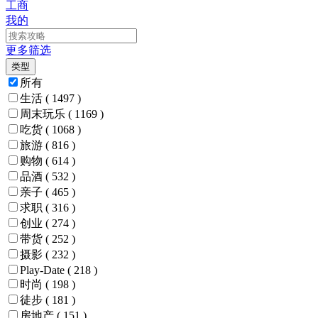
工商
我的
更多筛选
类型
所有
生活
( 1497 )
周末玩乐
( 1169 )
吃货
( 1068 )
旅游
( 816 )
购物
( 614 )
品酒
( 532 )
亲子
( 465 )
求职
( 316 )
创业
( 274 )
带货
( 252 )
摄影
( 232 )
Play-Date
( 218 )
时尚
( 198 )
徒步
( 181 )
房地产
( 151 )