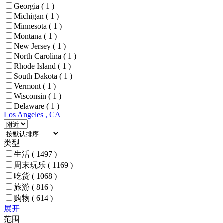
Georgia
( 1 )
Michigan
( 1 )
Minnesota
( 1 )
Montana
( 1 )
New Jersey
( 1 )
North Carolina
( 1 )
Rhode Island
( 1 )
South Dakota
( 1 )
Vermont
( 1 )
Wisconsin
( 1 )
Delaware
( 1 )
Los Angeles , CA
类型
生活
( 1497 )
周末玩乐
( 1169 )
吃货
( 1068 )
旅游
( 816 )
购物
( 614 )
展开
范围