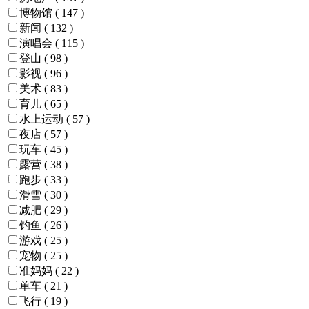
博物馆
( 147 )
新闻
( 132 )
演唱会
( 115 )
登山
( 98 )
影视
( 96 )
美术
( 83 )
育儿
( 65 )
水上运动
( 57 )
夜店
( 57 )
玩车
( 45 )
露营
( 38 )
跑步
( 33 )
滑雪
( 30 )
减肥
( 29 )
钓鱼
( 26 )
游戏
( 25 )
宠物
( 25 )
准妈妈
( 22 )
单车
( 21 )
飞行
( 19 )