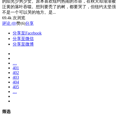
的阳光少男少女。原本喜欢纽约热闹的市容，在秋天却渐渐被
泛黄的落叶吞噬。想到要秃了的树，都要哭了，但纽约太坚强
不是一个可以哭的地方。是...
69.4k 次浏览
评论 (0)
赞
(6)
分享
分享至Facebook
分享至微信
分享至微博
…
401
402
403
404
405
…
筛选