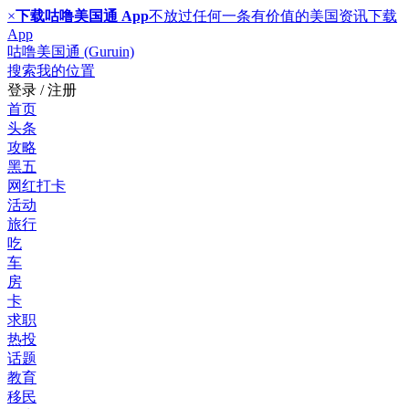
×
下载咕噜美国通 App
不放过任何一条有价值的美国资讯
下载
App
咕噜美国通 (Guruin)
搜索
我的位置
登录 / 注册
首页
头条
攻略
黑五
网红打卡
活动
旅行
吃
车
房
卡
求职
热投
话题
教育
移民