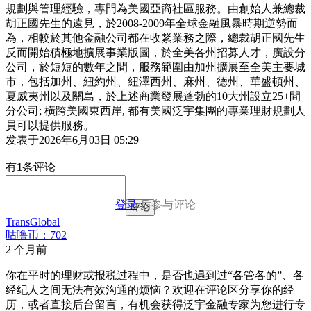
規劃與管理經驗，專門為美國亞裔社區服務。由創始人兼總裁
胡正國先生的遠見，於2008-2009年全球金融風暴時期逆勢而
為，相較於其他金融公司都在收緊業務之際，總裁胡正國先生
反而開始積極地擴展事業版圖，於全美各州招募人才，廣設分
公司，於短短的數年之間，服務範圍由加州擴展至全美主要城
市，包括加州、紐約州、紐澤西州、麻州、德州、華盛頓州、
夏威夷州以及關島，於上述商業發展蓬勃的10大州設立25+間
分公司; 橫跨美國東西岸, 都有美國泛宇集團的專業理財規劃人
員可以提供服務。
发表于
2026年6月03日 05:29
有
1
条评论
登录
后参与评论
评论
TransGlobal
咕噜币：702
2 个月前
你在平时的理财或报税过程中，是否也遇到过“各管各的”、各
经纪人之间无法有效沟通的烦恼？欢迎在评论区分享你的经
历，或者直接后台留言，有机会获得泛宇金融专家为您进行专