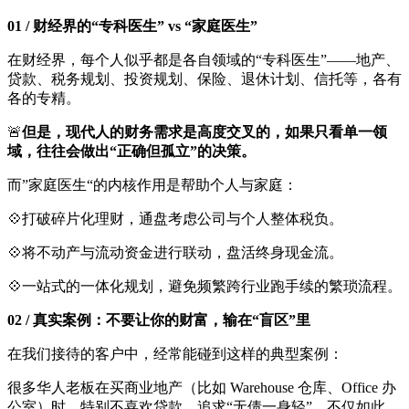
01 / 财经界的“专科医生” vs “家庭医生”
在财经界，每个人似乎都是各自领域的“专科医生”——地产、
贷款、税务规划、投资规划、保险、退休计划、信托等，各有
各的专精。
🚨
但是，现代人的财务需求是高度交叉的，如果只看单一领
域，往往会做出“正确但孤立”的决策。
而”家庭医生“的内核作用是帮助个人与家庭：
💠打破碎片化理财，通盘考虑公司与个人整体税负。
💠将不动产与流动资金进行联动，盘活终身现金流。
💠一站式的一体化规划，避免频繁跨行业跑手续的繁琐流程。
02 / 真实案例：不要让你的财富，输在“盲区”里
在我们接待的客户中，经常能碰到这样的典型案例：
很多华人老板在买商业地产（比如 Warehouse 仓库、Office 办
公室）时，特别不喜欢贷款，追求“无债一身轻”。不仅如此，