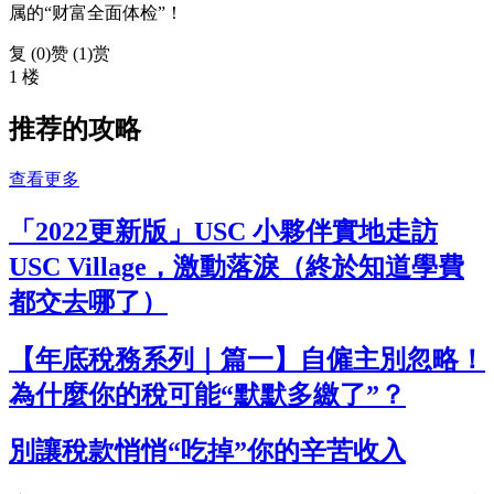
属的“财富全面体检”！
复 (
0
)
赞 (1)
赏
1 楼
推荐的攻略
查看更多
「2022更新版」USC 小夥伴實地走訪
USC Village，激動落淚（終於知道學費
都交去哪了）
【年底稅務系列｜篇一】自僱主別忽略！
為什麼你的稅可能“默默多繳了”？
別讓稅款悄悄“吃掉”你的辛苦收入