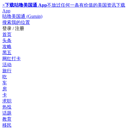
×
下载咕噜美国通 App
不放过任何一条有价值的美国资讯
下载
App
咕噜美国通 (Guruin)
搜索
我的位置
登录 / 注册
首页
头条
攻略
黑五
网红打卡
活动
旅行
吃
车
房
卡
求职
热投
话题
教育
移民