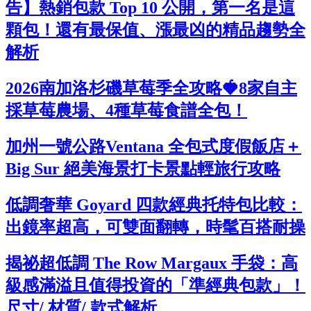
告】熱銷包款 Top 10 公開，第一名是這
顆包！還有最保值、漲最凶的精品趨勢全
解析
2026南加洛杉磯草莓季全攻略🍓8家自主
採草莓農場、4種草莓食譜全包！
加州一號公路Ventana 全包式度假飯店＋
Big Sur 絕美海景打卡景點輕旅行攻略
低調奢華 Goyard 四款經典托特包比較：
出鏡率超高，可雙面翻轉，時髦百搭耐操
揭祕超低調 The Row Margaux 手袋：高
級感滿溢且值得投資的「準經典包款」！
尺寸/ 材質/ 款式解析