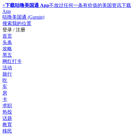
×
下载咕噜美国通 App
不放过任何一条有价值的美国资讯
下载
App
咕噜美国通 (Guruin)
搜索
我的位置
登录 / 注册
首页
头条
攻略
黑五
网红打卡
活动
旅行
吃
车
房
卡
求职
热投
话题
教育
移民