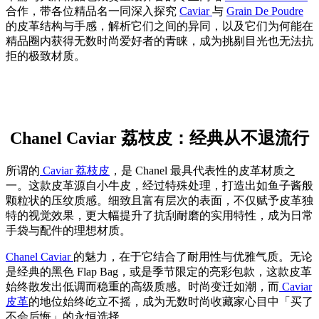
合作，带各位精品名一同深入探究
Caviar
与
Grain De Poudre
的皮革结构与手感，解析它们之间的异同，以及它们为何能在
精品圈内获得无数时尚爱好者的青睐，成为挑剔目光也无法抗
拒的极致材质。
Chanel Caviar 荔枝皮：经典从不退流行
所谓的
Caviar 荔枝皮
，是 Chanel 最具代表性的皮革材质之
一。这款皮革源自小牛皮，经过特殊处理，打造出如鱼子酱般
颗粒状的压纹质感。细致且富有层次的表面，不仅赋予皮革独
特的视觉效果，更大幅提升了抗刮耐磨的实用特性，成为日常
手袋与配件的理想材质。
Chanel Caviar
的魅力，在于它结合了耐用性与优雅气质。无论
是经典的黑色 Flap Bag，或是季节限定的亮彩包款，这款皮革
始终散发出低调而稳重的高级质感。时尚变迁如潮，而
Caviar
皮革
的地位始终屹立不摇，成为无数时尚收藏家心目中「买了
不会后悔」的永恒选择。