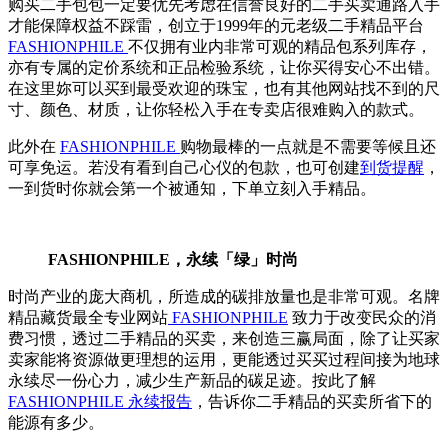
购买二手包包一定要优先考虑在信誉良好的二手买卖通路入手
才能保障权益不踩雷，创立于1999年的元老级二手精品平台
FASHIONPHILE
不仅拥有业内非常可观的精品包系列库存，
亦有专属的定价系统和正品检验系统，让你买得安心不出错。
在这里妳可以买到最受欢迎的珠宝，也有其他网站找不到的尺
寸、颜色、材质，让你轻松入手在专卖店很难购入的款式。
此外在
FASHIONPHILE
购物最棒的一点就是不需要等候且还
可享免运。若没有看到自己心仪的包款，也可创建
到货提醒
，
一到货时你就会第一个被通知，下单立刻入手精品。
FASHIONPHILE，永续「绿」时尚
时尚产业的庞大商机，所造成的碳排放量也是非常可观。名牌
精品藏货最全专业网站
FASHIONPHILE
致力于改变民众的消
费习惯，透过二手精品的买卖，来创造三赢局面，除了让买家
卖家能将资源做更理想的运用，更能透过买买过程间接为地球
永续尽一份心力，减少生产新品的碳足迹。按此了解
FASHIONPHILE 永续报告
，告诉你二手精品的买卖所省下的
能源有多少。