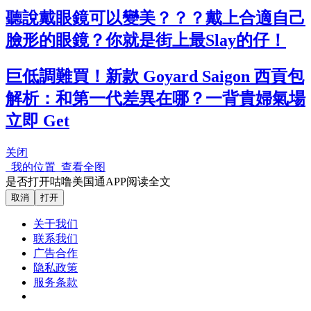
聽說戴眼鏡可以變美？？？戴上合適自己
臉形的眼鏡？你就是街上最Slay的仔！
巨低調難買！新款 Goyard Saigon 西貢包
解析：和第一代差異在哪？一背貴婦氣場
立即 Get
关闭
我的位置
查看全图
是否打开咕噜美国通APP阅读全文
取消
打开
关于我们
联系我们
广告合作
隐私政策
服务条款