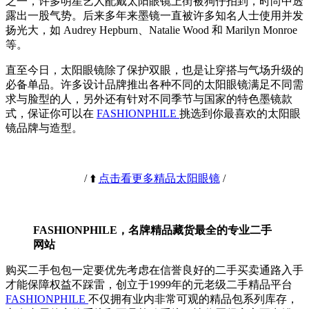
之一，许多明星艺人配戴太阳眼镜上街被狗仔拍到，时尚中透
露出一股气势。后来多年来墨镜一直被许多知名人士使用并发
扬光大，如 Audrey Hepburn、Natalie Wood 和 Marilyn Monroe
等。
直至今日，太阳眼镜除了保护双眼，也是让穿搭与气场升级的
必备单品。许多设计品牌推出各种不同的太阳眼镜满足不同需
求与脸型的人，另外还有针对不同季节与国家的特色墨镜款
式，保证你可以在
FASHIONPHILE
挑选到你最喜欢的太阳眼
镜品牌与造型。
/ ⬆️
点击看更多精品太阳眼镜
/
FASHIONPHILE，名牌精品藏货最全的专业二手
网站
购买二手包包一定要优先考虑在信誉良好的二手买卖通路入手
才能保障权益不踩雷，创立于1999年的元老级二手精品平台
FASHIONPHILE
不仅拥有业内非常可观的精品包系列库存，