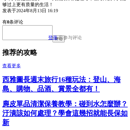
够过上更有质量的生活！
发表于
2024年8月13日 16:19
有
0
条评论
登录
后参与评论
评论
推荐的攻略
查看更多
西雅圖長週末旅行16種玩法：登山、海
島、購物、品酒、賞景全都有！
麂皮單品清潔保養教學：碰到水怎麼辦？
汙漬該如何處理？學會這幾招就能長保如
新