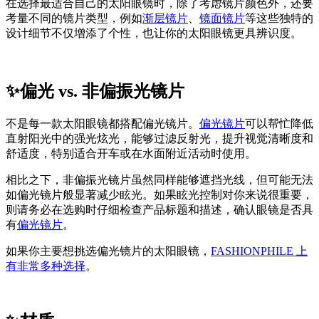
在选择最适合自己的太阳眼镜时，除了考虑镜片颜色外，还要
考量不同的镜片类型，例如
渐层镜片
、
镜面镜片
等这些独特的
设计细节不仅增添了个性，也让你的太阳眼镜更具辨识度。
✨偏光 vs. 非偏振光镜片
不是每一款太阳眼镜都搭配偏光镜片。
偏光镜片
可以帮忙降低
直射阳光中的强光炫光，能够过滤反射光，提升视觉清晰度和
舒适度，特别适合开车或在水面附近活动时使用。
相比之下，非偏振光镜片虽然同样能够遮挡光线，但可能无法
如偏光镜片般显著减少眩光。如果眩光控制对你来说很重要，
则请务必在选购时仔细检查产品标题和描述，确认眼镜是否具
有
偏光镜片
。
如果你主要想挑选偏光镜片的太阳眼镜，
FASHIONPHILE 上
有非常多种选择
。