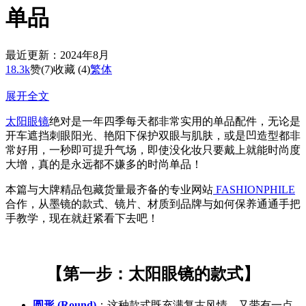
单品
最近更新：2024年8月
18.3k
赞
(7)
收藏 (4)
繁体
展开全文
太阳眼镜
绝对是一年四季每天都非常实用的单品配件，无论是
开车遮挡刺眼阳光、艳阳下保护双眼与肌肤，或是凹造型都非
常好用，一秒即可提升气场，即使没化妆只要戴上就能时尚度
大增，真的是永远都不嫌多的时尚单品！
本篇与大牌精品包藏货量最齐备的专业网站
FASHIONPHILE
合作，从墨镜的款式、镜片、材质到品牌与如何保养通通手把
手教学，现在就赶紧看下去吧！
【第一步：太阳眼镜的款式】
圆形 (Round)
：这种款式既充满复古风情，又带有一点