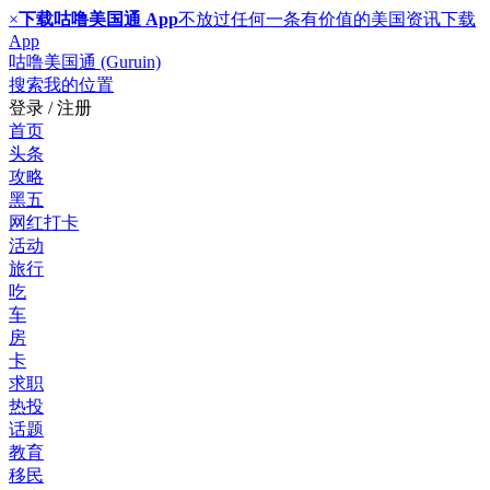
×
下载咕噜美国通 App
不放过任何一条有价值的美国资讯
下载
App
咕噜美国通 (Guruin)
搜索
我的位置
登录 / 注册
首页
头条
攻略
黑五
网红打卡
活动
旅行
吃
车
房
卡
求职
热投
话题
教育
移民