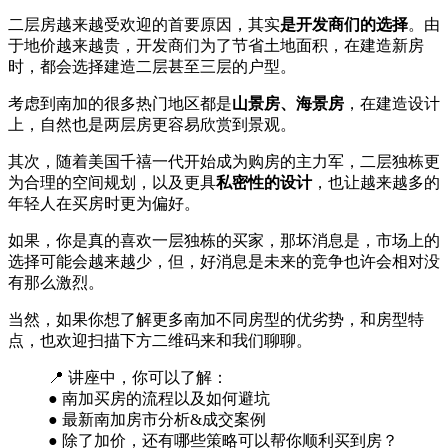
二层房越来越受欢迎的首要原因，其实
是开发商们的选择
。由
于地价越来越贵，开发商们为了节省土地面积，在建造新房
时，都会选择建造二层甚至三层的户型。
考虑到南加的很多热门地区都是
山景房、海景房
，在建造设计
上，自然也是两层房更容易欣赏到景观。
其次，随着美国千禧一代开始成为购房的主力军，二层独栋更
为合理的空间规划，以及更具
私密性的设计
，也让越来越多的
年轻人在买房时更为偏好。
如果，你是真的喜欢一层独栋的买家，那坏消息是，市场上的
选择可能会越来越少，但，好消息是未来的竞争也许会相对没
有那么激烈。
当然，如果你想了解更多南加不同房型的优劣势，和房型特
点，也欢迎扫描下方二维码来和我们聊聊。
📍 讲座中，你可以了解：
● 南加买房的流程以及如何避坑
● 最新南加房市分析&成交案例
● 除了加价，还有哪些策略可以帮你顺利买到房？