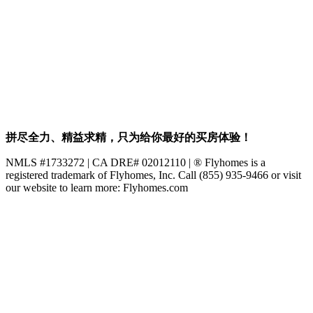
拼尽全力、精益求精，只为给你最好的买房体验！
NMLS #1733272 | CA DRE# 02012110 | ® Flyhomes is a
registered trademark of Flyhomes, Inc. Call (855) 935-9466 or visit
our website to learn more: Flyhomes.com