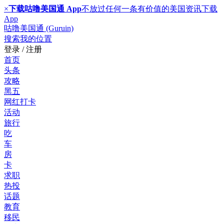
×
下载咕噜美国通 App
不放过任何一条有价值的美国资讯
下载
App
咕噜美国通 (Guruin)
搜索
我的位置
登录 / 注册
首页
头条
攻略
黑五
网红打卡
活动
旅行
吃
车
房
卡
求职
热投
话题
教育
移民