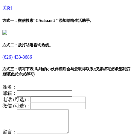
关闭
方式一：
微信搜索"
GAssistant2
" 添加咕噜生活助手。
方式二：
拨打咕噜咨询热线。
(626) 433-8686
方式三：
填写下表, 咕噜的小伙伴稍后会与您取得联系
(仅需填写您希望我们
联系您的方式即可)
姓名：
邮箱：
电话 (可选)：
微信 (可选)：
留言：