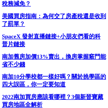
稅務減免？
美國買房指南：為何交了房產稅還是收到
了罰單？
SpaceX 發射直播鏈接+小朋友們看的科
普片鏈接
南加舊房加價13%賣出，換房掌握竅門能
省不少錢
南加10分學校都一樣好嗎？關於挑學區的
四大誤區，你一定要知道
2022南加買房應該看哪裡？3個新晉寶藏
買房地區全解析