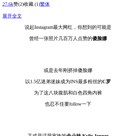
27.6k
赞
(2)
收藏 (1)
繁体
展开全文
说起Instagram最大网红，你想到的可能是
曾经一张照片几百万人点赞的
傻脸娜
或是去年刚挤掉傻脸娜
以1.5亿迷弟迷妹成为INS最多粉丝的
C罗
为了这八块腹肌和白色四角内裤
也忍不住要follow一下
又或是话题家族的
金小妹 Kylie Jenner