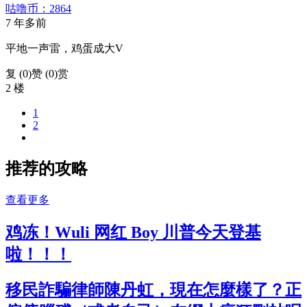
咕噜币：2864
7 年多前
平地一声雷，鸡蛋成大V
复 (
0
)
赞 (0)
赏
2 楼
1
2
推荐的攻略
查看更多
鸡冻！Wuli 网红 Boy 川普今天登基
啦！！！
移民詐騙律師陳丹虹，現在怎麼樣了？正