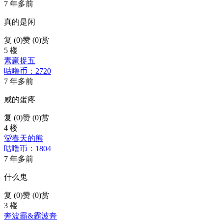
7 年多前
真的是闲
复 (
0
)
赞 (0)
赏
5 楼
素豪捉五
咕噜币：2720
7 年多前
咸的蛋疼
复 (
0
)
赞 (0)
赏
4 楼
🐻春天的熊
咕噜币：1804
7 年多前
什么鬼
复 (
0
)
赞 (0)
赏
3 楼
奔波霸&霸波奔