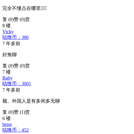
完全不懂点在哪里🤷‍♀️
复 (
0
)
赞 (0)
赏
8 楼
Vicky
咕噜币：386
7 年多前
好無聊
复 (
0
)
赞 (0)
赏
7 楼
Baby
咕噜币：3001
7 年多前
额。外国人是有多闲多无聊
复 (
0
)
赞 (1)
赏
6 楼
heng
咕噜币：452