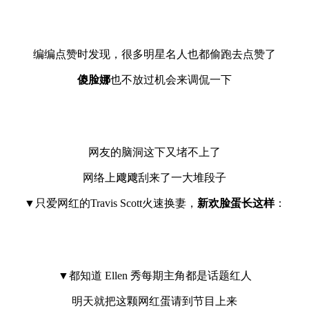
编编点赞时发现，很多明星名人也都偷跑去点赞了
傻脸娜
也不放过机会来调侃一下
网友的脑洞这下又堵不上了
网络上飕飕刮来了一大堆段子
▼只爱网红的Travis Scott火速换妻，
新欢脸蛋长这样
：
▼都知道 Ellen 秀每期主角都是话题红人
明天就把这颗网红蛋请到节目上来