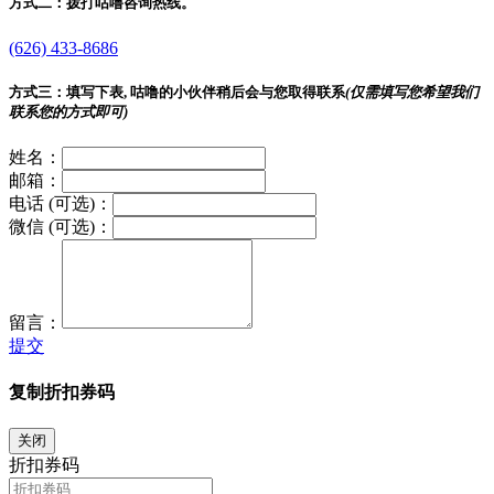
方式二：
拨打咕噜咨询热线。
(626) 433-8686
方式三：
填写下表, 咕噜的小伙伴稍后会与您取得联系
(仅需填写您希望我们
联系您的方式即可)
姓名：
邮箱：
电话 (可选)：
微信 (可选)：
留言：
提交
复制折扣券码
关闭
折扣券码