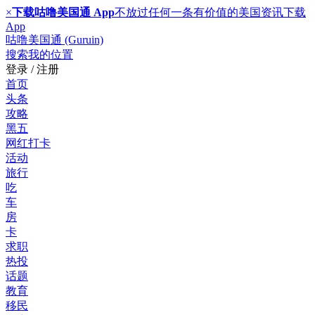
×
下载咕噜美国通 App
不放过任何一条有价值的美国资讯
下载
App
咕噜美国通 (Guruin)
搜索
我的位置
登录 / 注册
首页
头条
攻略
黑五
网红打卡
活动
旅行
吃
车
房
卡
求职
热投
话题
教育
移民