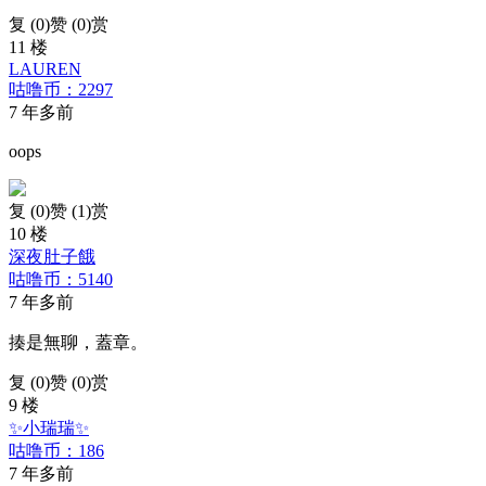
复 (
0
)
赞 (0)
赏
11 楼
LAUREN
咕噜币：2297
7 年多前
oops
复 (
0
)
赞 (1)
赏
10 楼
深夜肚子餓
咕噜币：5140
7 年多前
揍是無聊，蓋章。
复 (
0
)
赞 (0)
赏
9 楼
✨小瑞瑞✨
咕噜币：186
7 年多前