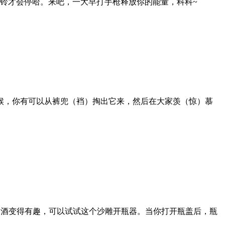
铃才会停哈。来吧，一大早打手枪释放你的能量，科科~
候，你有可以从裤兜（裆）掏出它来，然后在大家羡（惊）慕
喝酒变得有趣，可以试试这个沙雕开瓶器。当你打开瓶盖后，瓶