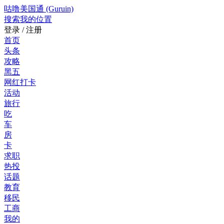
咕噜美国通 (Guruin)
搜索
我的位置
登录 / 注册
首页
头条
攻略
黑五
网红打卡
活动
旅行
吃
车
房
卡
求职
热投
话题
教育
移民
工商
我的