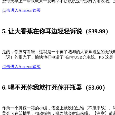
想每天早上一睁眼就来一发吗？不妨试试这个沙雕的闹表吧。
点击进入Amazon购买
5. 让大香蕉在你耳边轻轻诉说（$39.99）
是的，你没有看错，这就是一个黄了吧唧的大香蕉造型的无线
（讶）的眼光下，愉快地打电话了~自带USB充电线。P.S 这是
点击进入Amazon购买
6. 喝不死你我就打死你开瓶器（$3.60）
作为一个脚踩一箱的小编，酒桌上就没怕过谁（不服来战）。
盖会卡在凹槽里，扣动扳机，瓶盖就会射出来哦。【注意】请