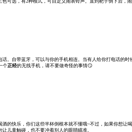
三色可选，有2种模式，可自定义闹表铃声。直到靶子倒下后，闹
电话。自带蓝牙，可以与你的手机相连。当有人给你打电话的时
一个
正经
的无线手机，请不要做奇怪的事情😏
喝酒的快乐，你们这些半杯倒根本就不懂哦~不过，如果你想让
勿让儿童触碰，也不要冲着别人的眼睛瞄准。