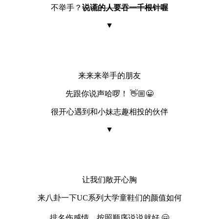
不举手？
说谎的人要吞一千根针喔
▼
来来来举手的朋友
先跟你说声哈啰！ 👋🏼😀
很开心遇到和小妹志趣相投的伙伴
▼
让我们敞开心胸
来八卦一下UC系列大学童鞋们的颜值如何
排名伤感情，
按照顺序说说就好
🤗