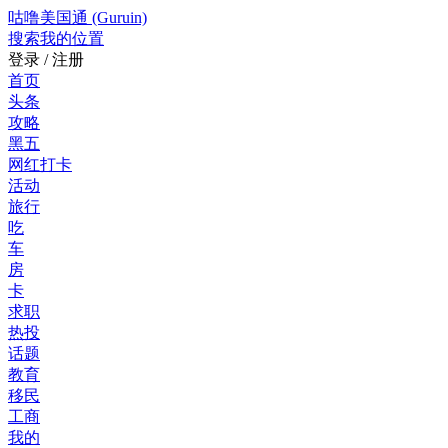
咕噜美国通 (Guruin)
搜索
我的位置
登录 / 注册
首页
头条
攻略
黑五
网红打卡
活动
旅行
吃
车
房
卡
求职
热投
话题
教育
移民
工商
我的