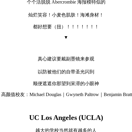
个个
活脱脱 Abercrombie 海报模特似的
灿烂笑容！
小麦色肌肤！
海滩身材！
都好想要（扭）！！！！！！！
▼
真心建议要戴副墨镜来参观
以防被他们的自带圣光闪到
顺便遮遮你那望到呆滞的小眼神
高颜值校友：Michael Douglas｜Gwyneth Paltrow｜Benjamin Bratt
UC Los Angeles (UCLA)
越大的学校当然就有越多的人