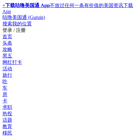
×
下载咕噜美国通 App
不放过任何一条有价值的美国资讯
下载
App
咕噜美国通 (Guruin)
搜索
我的位置
登录 / 注册
首页
头条
攻略
黑五
网红打卡
活动
旅行
吃
车
房
卡
求职
热投
话题
教育
移民