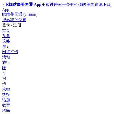
×
下载咕噜美国通 App
不放过任何一条有价值的美国资讯
下载
App
咕噜美国通 (Guruin)
搜索
我的位置
登录 / 注册
首页
头条
攻略
黑五
网红打卡
活动
旅行
吃
车
房
卡
求职
热投
话题
教育
移民