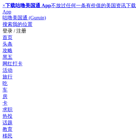
×
下载咕噜美国通 App
不放过任何一条有价值的美国资讯
下载
App
咕噜美国通 (Guruin)
搜索
我的位置
登录 / 注册
首页
头条
攻略
黑五
网红打卡
活动
旅行
吃
车
房
卡
求职
热投
话题
教育
移民