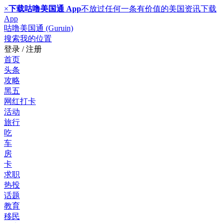
×
下载咕噜美国通 App
不放过任何一条有价值的美国资讯
下载
App
咕噜美国通 (Guruin)
搜索
我的位置
登录 / 注册
首页
头条
攻略
黑五
网红打卡
活动
旅行
吃
车
房
卡
求职
热投
话题
教育
移民