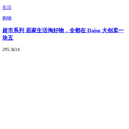
生活
购物
超市系列 居家生活淘好物，全都在 Daiso 大创卖一
块五
295.3k
14