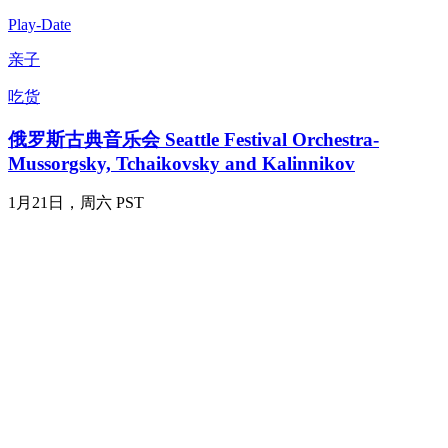
Play-Date
亲子
吃货
俄罗斯古典音乐会 Seattle Festival Orchestra-
Mussorgsky, Tchaikovsky and Kalinnikov
1月21日，周六 PST